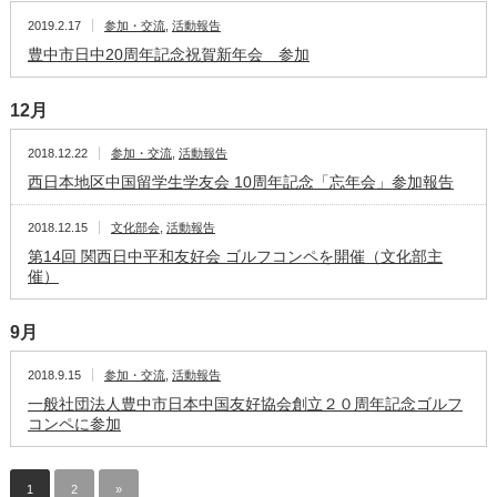
2019.2.17
参加・交流
,
活動報告
豊中市日中20周年記念祝賀新年会 参加
12月
2018.12.22
参加・交流
,
活動報告
西日本地区中国留学生学友会 10周年記念「忘年会」参加報告
2018.12.15
文化部会
,
活動報告
第14回 関西日中平和友好会 ゴルフコンペを開催（文化部主
催）
9月
2018.9.15
参加・交流
,
活動報告
一般社団法人豊中市日本中国友好協会創立２０周年記念ゴルフ
コンペに参加
1
2
»