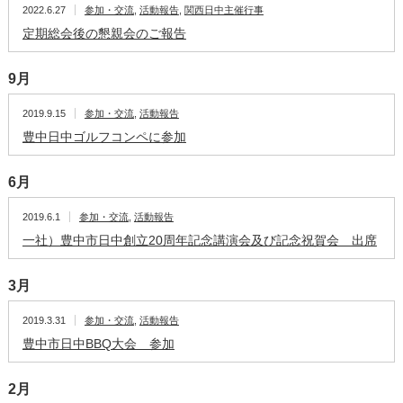
2022.6.27
参加・交流
,
活動報告
,
関西日中主催行事
定期総会後の懇親会のご報告
9月
2019.9.15
参加・交流
,
活動報告
豊中日中ゴルフコンペに参加
6月
2019.6.1
参加・交流
,
活動報告
一社）豊中市日中創立20周年記念講演会及び記念祝賀会 出席
3月
2019.3.31
参加・交流
,
活動報告
豊中市日中BBQ大会 参加
2月