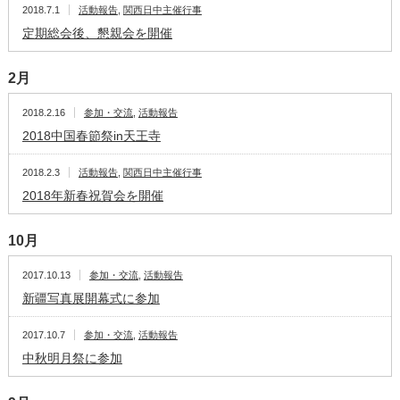
2018.7.1
活動報告
,
関西日中主催行事
定期総会後、懇親会を開催
2月
2018.2.16
参加・交流
,
活動報告
2018中国春節祭in天王寺
2018.2.3
活動報告
,
関西日中主催行事
2018年新春祝賀会を開催
10月
2017.10.13
参加・交流
,
活動報告
新疆写真展開幕式に参加
2017.10.7
参加・交流
,
活動報告
中秋明月祭に参加