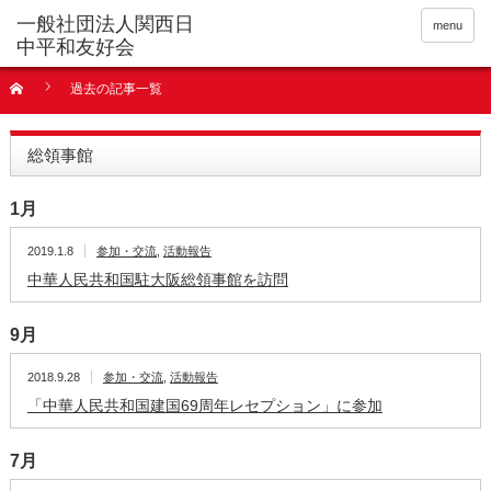
menu
過去の記事一覧
総領事館
1月
2019.1.8
参加・交流
,
活動報告
中華人民共和国駐大阪総領事館を訪問
9月
2018.9.28
参加・交流
,
活動報告
「中華人民共和国建国69周年レセプション」に参加
7月