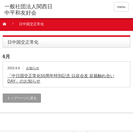
menu
日中国交正常化
日中国交正常化
6月
2022.6.6
お知らせ
「中日国交正常化50周年特別記念 以盆会友 盆栽触れ合い
DAY」のお知らせ
トップページに戻る