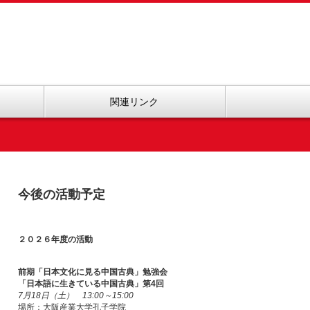
関連リンク
今後の活動予定
２０２６年度の活動
前期「日本文化に見る中国古典」勉強会
「日本語に生きている中国古典」第4回
7月18日（土） 13:00～15:00
場所：大阪産業大学孔子学院