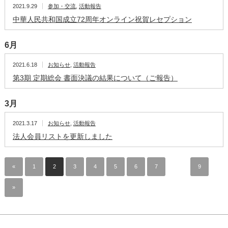
2021.9.29
参加・交流
,
活動報告
中華人民共和国成立72周年オンライン祝賀レセプション
6月
2021.6.18
お知らせ
,
活動報告
第3期 定期総会 書面決議の結果について（ご報告）
3月
2021.3.17
お知らせ
,
活動報告
法人会員リストを更新しました
«
1
2
3
4
5
6
7
…
9
»