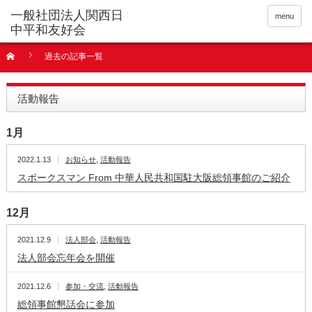
menu
過去の記事一覧
活動報告
1月
2022.1.13
お知らせ
,
活動報告
スポークスマン From 中華人民共和国駐大阪総領事館のご紹介
12月
2021.12.9
法人部会
,
活動報告
法人部会忘年会を開催
2021.12.6
参加・交流
,
活動報告
総領事館懇話会に参加