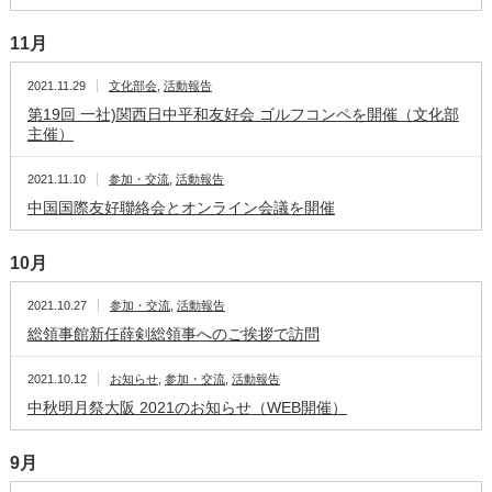
11月
2021.11.29
文化部会
,
活動報告
第19回 一社)関西日中平和友好会 ゴルフコンペを開催（文化部
主催）
2021.11.10
参加・交流
,
活動報告
中国国際友好聯絡会とオンライン会議を開催
10月
2021.10.27
参加・交流
,
活動報告
総領事館新任薛剣総領事へのご挨拶で訪問
2021.10.12
お知らせ
,
参加・交流
,
活動報告
中秋明月祭大阪 2021のお知らせ（WEB開催）
9月