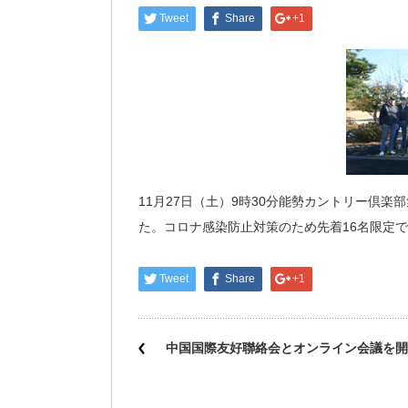
Tweet
Share
+1
11月27日（土）9時30分能勢カントリー倶楽
た。コロナ感染防止対策のため先着16名限定
Tweet
Share
+1
中国国際友好聯絡会とオンライン会議を開