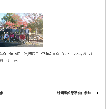
部集合で第19回一社)関西日中平和友好会ゴルフコンペを行いまし
で行いました。
催
総領事館懇話会に参加