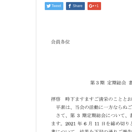
Tweet
Share
+1