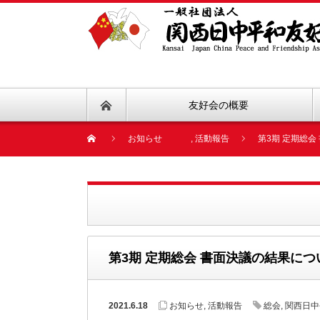
友好会の概要
お知らせ
,
活動報告
第3期 定期総
第3期 定期総会 書面決議の結果に
2021.6.18
お知らせ
,
活動報告
総会
,
関西日中