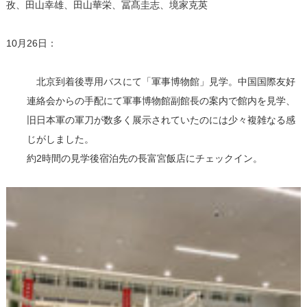
孜、田山幸雄、田山華栄、冨髙圭志、境家克英
10月26日：
北京到着後専用バスにて「軍事博物館」見学。中国国際友好
連絡会からの手配にて軍事博物館副館長の案内で館内を見学、
旧日本軍の軍刀が数多く展示されていたのには少々複雑なる感
じがしました。
約2時間の見学後宿泊先の長富宮飯店にチェックイン。