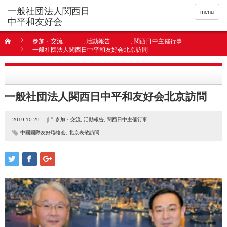
menu
参加・交流
,
活動報告
,
関西日中主催行事
一般社団法人関西日中平和友好会北京訪問
一般社団法人関西日中平和友好会北京訪問
2019.10.29
参加・交流
,
活動報告
,
関西日中主催行事
中國國際友好聯絡会
,
北京表敬訪問