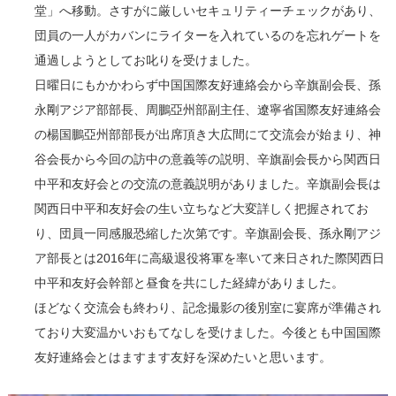
堂」へ移動。さすがに厳しいセキュリティーチェックがあり、
団員の一人がカバンにライターを入れているのを忘れゲートを
通過しようとしてお叱りを受けました。
日曜日にもかかわらず中国国際友好連絡会から辛旗副会長、孫
永剛アジア部部長、周鵬亞州部副主任、遼寧省国際友好連絡会
の楊国鵬亞州部部長が出席頂き大広間にて交流会が始まり、神
谷会長から今回の訪中の意義等の説明、辛旗副会長から関西日
中平和友好会との交流の意義説明がありました。辛旗副会長は
関西日中平和友好会の生い立ちなど大変詳しく把握されてお
り、団員一同感服恐縮した次第です。辛旗副会長、孫永剛アジ
ア部長とは2016年に高級退役将軍を率いて来日された際関西日
中平和友好会幹部と昼食を共にした経緯がありました。
ほどなく交流会も終わり、記念撮影の後別室に宴席が準備され
ており大変温かいおもてなしを受けました。今後とも中国国際
友好連絡会とはますます友好を深めたいと思います。