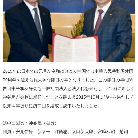
2019年は日本では元号が令和に改まり中国では中華人民共和国建国
70周年を迎えられ大きな節目の年となりました。この節目の年に関
西日中平和友好会も一般社団法人と法人化を果たし、2年前に新しく
神谷坦が会長に就任したことを踏まえ2015年10月に訪中を果たして
以来４年振りに訪中団を結成し訪中いたしました。
訪中団団長：神谷坦（会長）
団員：安見信行、新恭一、許衛忠、阪口新太郎、宮﨑和昭、趙翎