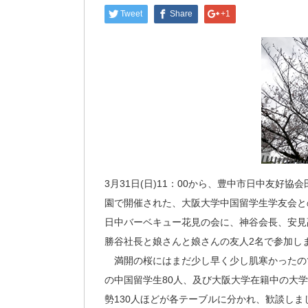
Tweet
Share
+1
3月31日(日)11：00から、豊中市日中友好協
園で開催された、大阪大学中国留学生学友会と
日中バーベキュー花見の会に、神谷会長、安見
勝谷社長と娘さんと娘さんの友人2名で参加し
満開の桜にはまだ少し早く少し肌寒かったの
の中国留学生80人、及び大阪大学在籍中の大
勢130人ほどが各テーブルに分かれ、歓談しま