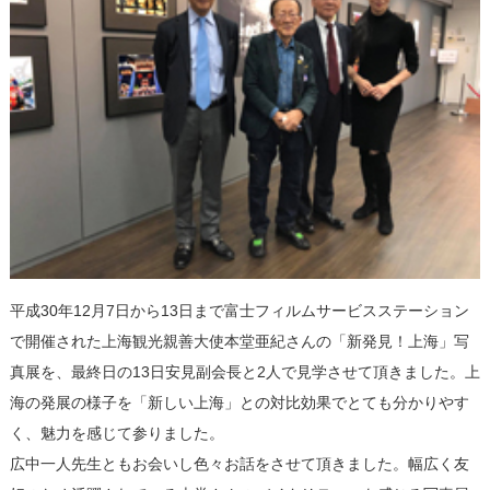
平成30年12月7日から13日まで富士フィルムサービスステーション
で開催された上海観光親善大使本堂亜紀さんの「新発見！上海」写
真展を、最終日の13日安見副会長と2人で見学させて頂きました。上
海の発展の様子を「新しい上海」との対比効果でとても分かりやす
く、魅力を感じて参りました。
広中一人先生ともお会いし色々お話をさせて頂きました。幅広く友