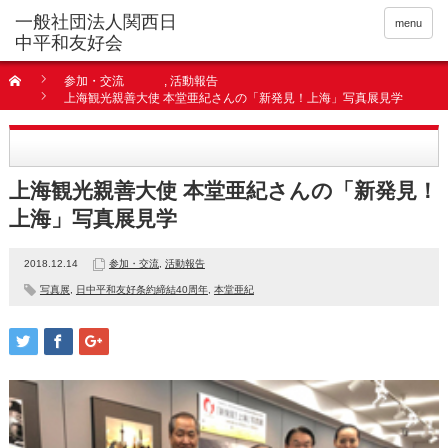
menu
参加・交流
,
活動報告
上海観光親善大使 本堂亜紀さんの「新発見！上海」写真展見学
上海観光親善大使 本堂亜紀さんの「新発見！
上海」写真展見学
2018.12.14
参加・交流
,
活動報告
写真展
,
日中平和友好条約締結40周年
,
本堂亜紀