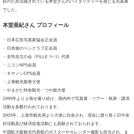
好のため活躍されている本堂さんのバイタリティーを感じる写真展
でした。
本堂亜紀さん プロフィール
・日本広告写真家協会正会員
・日本旅のペンクラブ正会員
・女性自立の会《FILLE ﾌｨｰﾕ》代表
・ニコンNPS会員
・キヤノンCPS会員
・上海観光親善大使
・やまがた特命観光・つや姫大使
1999年より上海を撮り続け、国内外で写真展・ツアー・執筆・講演
活動を多数行われております。
2003年、上海市観光局より大使に任命され、現在に渡り長く日中友
好活動及び経済促進活動にも貢献されておられます。
中国駐大阪観光代表処のポスターやカレンダー撮影も担当され、ま