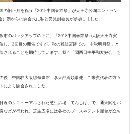
中国の旧正月を祝う「2018中国春節祭」が天王寺公園エントラン
（金）朝からの開会式に私と安見副会長が参加しました。
市のバックアップの下に、「2018中国春節祭in大阪天王寺実
催し、2回目の開催ですが、秋の難波宮跡での「中秋明月祭」と
催されることを期待しています。我々「関西日中平和友好会」も
の後、中国駐大阪総領事館 李天然総領事他、ご来賓代表の方々
トにより開会されました。
付近のリニューアルされた芝生広場「てんしば」で、通天閣をバ
奏などが行われ、芝生広場には各社のブースやテント屋台が立ち