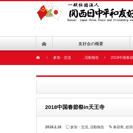
友好会の概要
参加・交流
,
活動報告
2018中国春
2018中国春節祭in天王寺
2018.2.16
参加・交流
,
活動報告
春節祭
,
総領