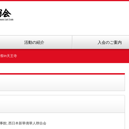
活動の紹介
入会のご案内
節祭in天王寺
事館
,
西日本新華僑華人聨合会