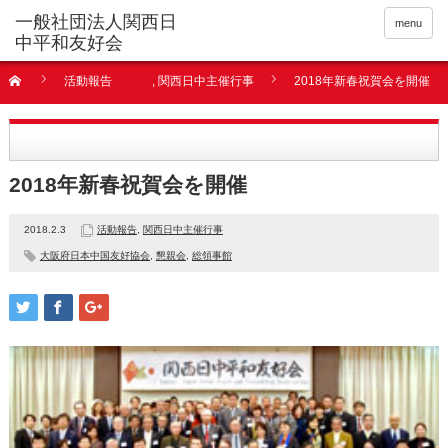
menu
活動報告
,
関西日中主催行事
2018年新春祝賀会を開催
2018年新春祝賀会を開催
2018.2.3
活動報告
,
関西日中主催行事
大阪府日本中国友好協会
,
懇親会
,
総領事館