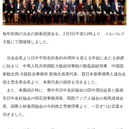
毎年恒例の当会の新春祝賀会を、2月3日午前11時より、メルパルク
大阪にて開催致しました。
当会会長より日中平和友好条約40周年を迎える年始にあたる挨拶
に始まり、中華人民共和国駐大阪総領事館の劉磊副総領事、中国国
家観光局 大阪駐在事務所 劉海生首席代表、西日本新華僑華人連合会
胡士雲名誉会長より、来賓代表の祝辞を頂きました。
また、来賓紹介時に、豊中市日中友好協会の田中潤治会長と阪南
市日中友好協会の明石啓事務局長、関西アジア人協会の相馬達雄会
長、国際人材雇用協会の今村政之専務理事より、一言ずつお言葉を
頂きました。