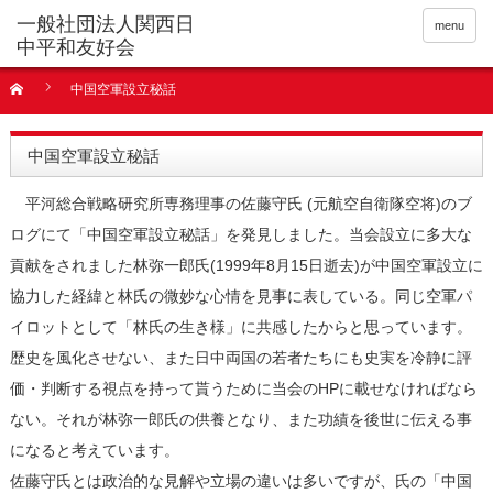
menu
中国空軍設立秘話
中国空軍設立秘話
平河総合戦略研究所専務理事の佐藤守氏 (元航空自衛隊空将)のブ
ログにて「中国空軍設立秘話」を発見しました。当会設立に多大な
貢献をされました林弥一郎氏(1999年8月15日逝去)が中国空軍設立に
協力した経緯と林氏の微妙な心情を見事に表している。同じ空軍パ
イロットとして「林氏の生き様」に共感したからと思っています。
歴史を風化させない、また日中両国の若者たちにも史実を冷静に評
価・判断する視点を持って貰うために当会のHPに載せなければなら
ない。それが林弥一郎氏の供養となり、また功績を後世に伝える事
になると考えています。
佐藤守氏とは政治的な見解や立場の違いは多いですが、氏の「中国