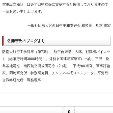
空軍設立秘話」は必ず日中友好に貢献すると確信しておりますので
一読お願い申し上げます。
一般社団法人関西日中平和友好会 相談役 見本 重宏
佐藤守氏のブログより
防衛大航空工学科卒（第7期）。航空自衛隊に入隊。戦闘機パイロッ
ト（総飛行時間3800時間）。外務省国連局軍縮室に出向。三沢・松
島基地司令、南西航空混成団司令（沖縄）。平成9年退官。軍事評論
家。岡崎研究所・特別研究員。チャンネル桜コメンテータ。平河総
合戦略研究所・専務理事