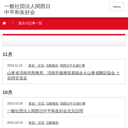
menu
過去の記事一覧
11月
2019.11.10
参加・交流
,
活動報告
,
関西日中主催行事
山東省済南市商務局、済南市服務貿易協会＆山東省翻訳協会 と
合同交流会
10月
2019.10.29
参加・交流
,
活動報告
,
関西日中主催行事
一般社団法人関西日中平和友好会北京訪問
2019.10.19
参加・交流
,
活動報告