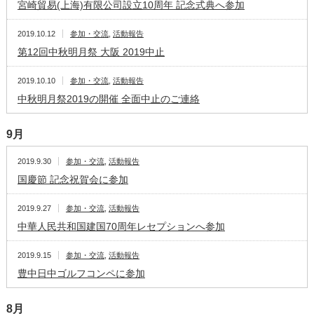
宮崎貿易(上海)有限公司設立10周年 記念式典へ参加
2019.10.12
参加・交流
,
活動報告
第12回中秋明月祭 大阪 2019中止
2019.10.10
参加・交流
,
活動報告
中秋明月祭2019の開催 全面中止のご連絡
9月
2019.9.30
参加・交流
,
活動報告
国慶節 記念祝賀会に参加
2019.9.27
参加・交流
,
活動報告
中華人民共和国建国70周年レセプションへ参加
2019.9.15
参加・交流
,
活動報告
豊中日中ゴルフコンペに参加
8月