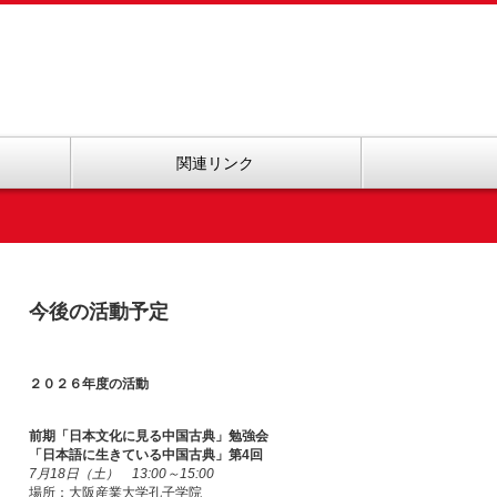
関連リンク
今後の活動予定
２０２６年度の活動
前期「日本文化に見る中国古典」勉強会
「日本語に生きている中国古典」第4回
7月18日（土） 13:00～15:00
場所：大阪産業大学孔子学院